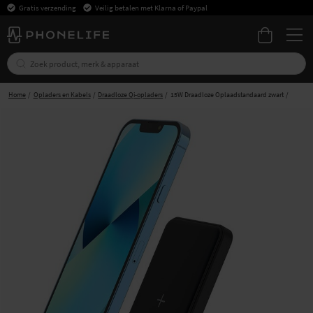
Gratis verzending
Veilig betalen met Klarna of Paypal
Home
Opladers en Kabels
Draadloze Qi-opladers
15W Draadloze Oplaadstandaard zwart