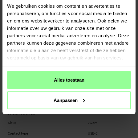
30 dagen retourrecht
We gebruiken cookies om content en advertenties te
personaliseren, om functies voor social media te bieden
Art number
:
64743
en om ons websiteverkeer te analyseren. Ook delen we
-
PRODUCTBESCHRIJVING
informatie over uw gebruik van onze site met onze
Laad je telefoon snel en gemakkelijk op met deze slimme draadloze
partners voor social media, adverteren en analyse. Deze
oplaadstandaard. Met ondersteuning voor maximaal 15W draadloos opladen,
partners kunnen deze gegevens combineren met andere
biedt hij een betrouwbare stroomvoorziening die perfect aansluit bij jouw
informatie die u aan ze heeft verstrekt of die ze hebben
tempo. Dankzij het doordachte ontwerp kun je je telefoon zowel horizontaal
verzameld op basis van uw gebruik van hun services.
als verticaal plaatsen, ideaal om te streamen, lezen of bellen terwijl je aan het
opladen bent. De standaard is compatibel met alle mobiele telefoons die
voldoen aan de QI-standaard en biedt een eenvoudige, draadloze oplossing
Alles toestaan
voor jouw dagelijks gebruik.
Input: 9V/2A, 12V/1.5A
Draadloze output:...
Meer
Aanpassen
-
SPECIFICATIES
Kleur
Zwart
Contact type
USB-C