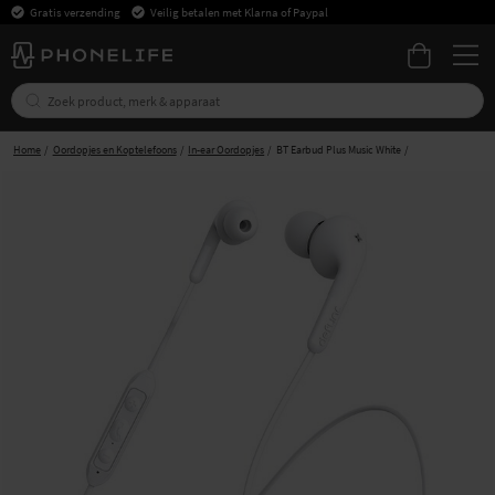
Gratis verzending
Veilig betalen met Klarna of Paypal
Home
Oordopjes en Koptelefoons
In-ear Oordopjes
BT Earbud Plus Music White