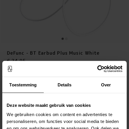
DeFunc - BT Earbud Plus Music White
Prijs
:
€ 34,95
€ 34,95
Op voorraad (2 stuks)
Toestemming
Details
Over
LEG IN WINKELMANDJE
Deze website maakt gebruik van cookies
Altijd gratis verzending
Snelle levering met DHL, Budbee of Postnord
We gebruiken cookies om content en advertenties te
Verstuurd vanuit ons magazijn in Zweden
personaliseren, om functies voor social media te bieden
Veilig betalen met Klarna of Paypal
en om ons websiteverkeer te analyseren. Ook delen we