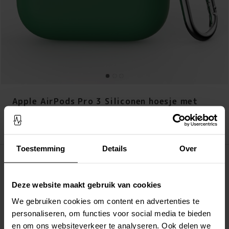
Apple AirPods Pro 3 Siliconen hoesje met
karbinerhaak Groen
Prijs
:
€ 7,95
€ 7,95
Toestemming
Details
Over
Op voorraad (9 stuks)
LEG IN WINKELMANDJE
Deze website maakt gebruik van cookies
We gebruiken cookies om content en advertenties te
Altijd gratis verzending
personaliseren, om functies voor social media te bieden
Snelle levering met DHL, Budbee of Postnord
en om ons websiteverkeer te analyseren. Ook delen we