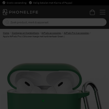
Gratis verzending
Veilig betalen met Klarna of Paypal
Home
Oordopjes en Koptelefoons
AirPods-accessoires
AirPods Pro 3 accessoires
Apple AirPods Pro 3 Siliconen hoesje met karbinerhaak Groen