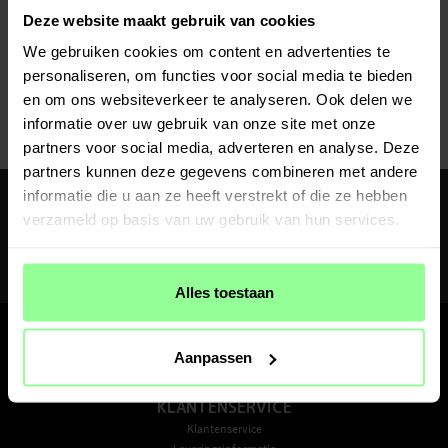
Op voorraad
Deze website maakt gebruik van cookies
UAG -
Monarch Case iPhone 14 Plus
We gebruiken cookies om content en advertenties te
Zwart
personaliseren, om functies voor social media te bieden
€ 46,95
€ 54,95
en om ons websiteverkeer te analyseren. Ook delen we
informatie over uw gebruik van onze site met onze
partners voor social media, adverteren en analyse. Deze
partners kunnen deze gegevens combineren met andere
Ontvang 10% korting op je eerste aankoop
informatie die u aan ze heeft verstrekt of die ze hebben
Meld je aan voor de nieuwsbrief om als eerste nieuws en aanbiedingen te
verzameld op basis van uw gebruik van hun services.
ontvangen
AANMELDEN
Door je te abonneren ga je akkoord met ons privacybeleid
Alles toestaan
Aanpassen
KLANTENSERVICE
Klantenservice