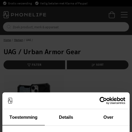
Gratis verzending
Veilig betalen met Klarna of Paypal
Home
Merken
UAG
UAG / Urban Armor Gear
FILTER
SORT
Toestemming
Details
Over