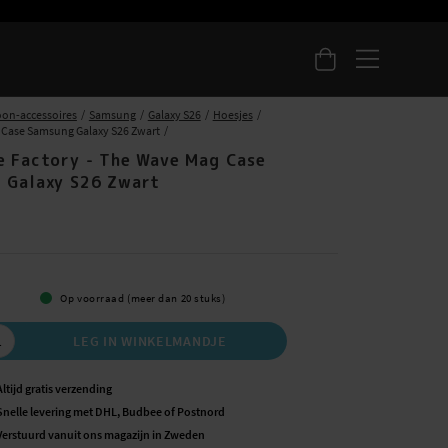
oon-accessoires
Samsung
Galaxy S26
Hoesjes
Case Samsung Galaxy S26 Zwart
e Factory - The Wave Mag Case
 Galaxy S26 Zwart
5
Op voorraad (meer dan 20 stuks)
LEG IN WINKELMANDJE
Altijd gratis verzending
Snelle levering met DHL, Budbee of Postnord
Verstuurd vanuit ons magazijn in Zweden