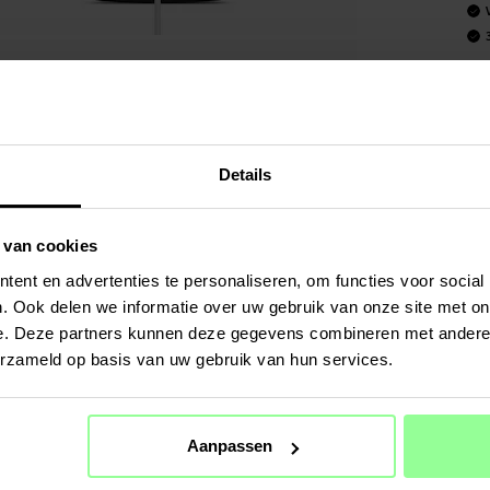
Art number
:
PRODUCT
Elegant Ma
geïnspiree
Details
Het hoesje
zachte, fle
uitstraling
 van cookies
prettig in 
ent en advertenties te personaliseren, om functies voor social
. Ook delen we informatie over uw gebruik van onze site met on
Dit telefoo
zijn telefo
e. Deze partners kunnen deze gegevens combineren met andere i
trendy en pe
erzameld op basis van uw gebruik van hun services.
SPECIFIC
Kleur
Aanpassen
Materiaal