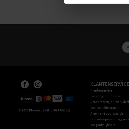
KLANTENSERVIC
Klantenservice
Leveringsinformatie
Retourneren, ruilen & klac
Veelgestelde vragen
©
2026
PhoneLife AB (556913-5386)
Algemene voorwaarden
Cookie- & persoonsgegeve
Toegankelijkheid