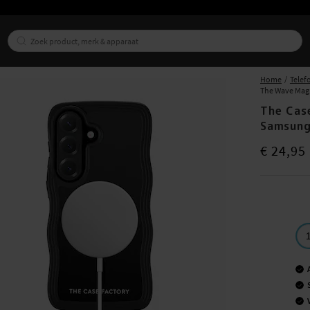
Home
Telef
The Wave Mag 
The Cas
Samsung
Prijs
:
€ 24,9
€ 24,95