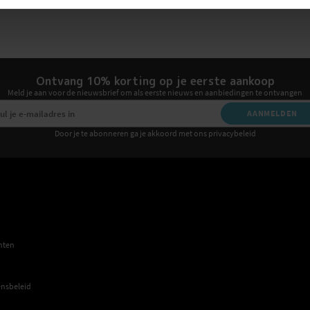
Ontvang 10% korting op je eerste aankoop
Meld je aan voor de nieuwsbrief om als eerste nieuws en aanbiedingen te ontvangen
AANMELDEN
Door je te abonneren ga je akkoord met ons privacybeleid
E
hten
nsbeleid