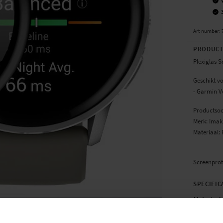
Art number
:
PRODUCT
Plexiglas 
Geschikt v
- Garmin 
Productsoo
Merk: Imak
Materiaal: 
Screenprot
SPECIFIC
Materiaal