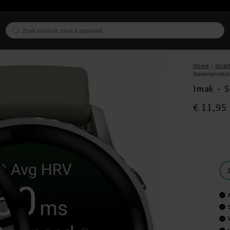
Home
Smart
Screenprotec
Imak - 
Prijs
:
€ 11,9
€ 11,95