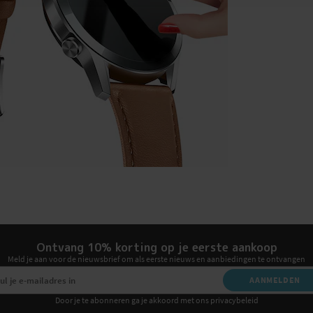
Ontvang 10% korting op je eerste aankoop
Meld je aan voor de nieuwsbrief om als eerste nieuws en aanbiedingen te ontvangen
AANMELDEN
Door je te abonneren ga je akkoord met ons privacybeleid