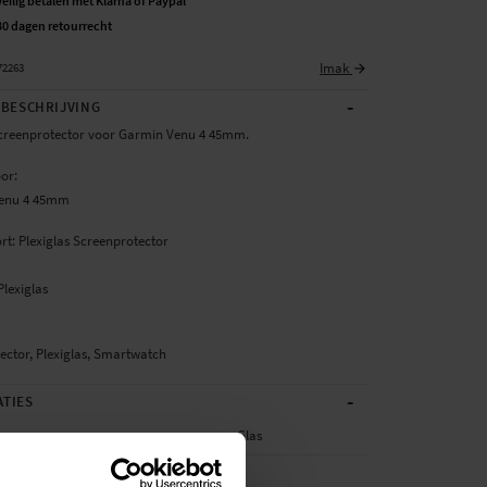
Veilig betalen met Klarna of Paypal
30 dagen retourrecht
Imak
72263
-
BESCHRIJVING
Screenprotector voor Garmin Venu 4 45mm.
oor:
Venu 4 45mm
rt: Plexiglas Screenprotector
Plexiglas
ector, Plexiglas, Smartwatch
-
ATIES
Glas