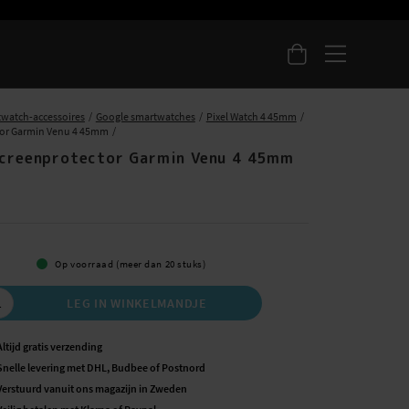
watch-accessoires
Google smartwatches
Pixel Watch 4 45mm
tor Garmin Venu 4 45mm
Screenprotector Garmin Venu 4 45mm
5
Op voorraad (meer dan 20 stuks)
LEG IN WINKELMANDJE
Altijd gratis verzending
Snelle levering met DHL, Budbee of Postnord
Verstuurd vanuit ons magazijn in Zweden