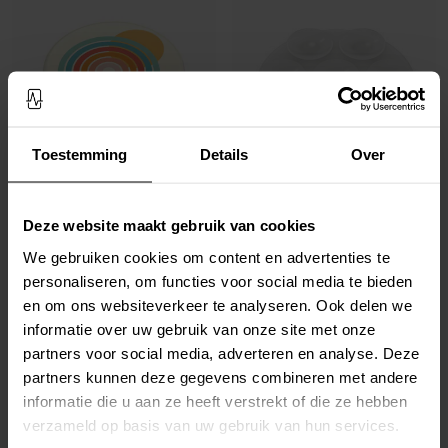
Toestemming
Details
Over
Op voorraad
Op voorraad
Deze website maakt gebruik van cookies
PopSockets -
PopGrip Stand/Houder
PopSockets -
Suck-Up PopTop
met Verwisselbare Top - Rays for Days
telefoonhouder met zuignappen
We gebruiken cookies om content en advertenties te
Transparant
€ 14,95
€ 22,95
personaliseren, om functies voor social media te bieden
en om ons websiteverkeer te analyseren. Ook delen we
informatie over uw gebruik van onze site met onze
partners voor social media, adverteren en analyse. Deze
partners kunnen deze gegevens combineren met andere
informatie die u aan ze heeft verstrekt of die ze hebben
verzameld op basis van uw gebruik van hun services.