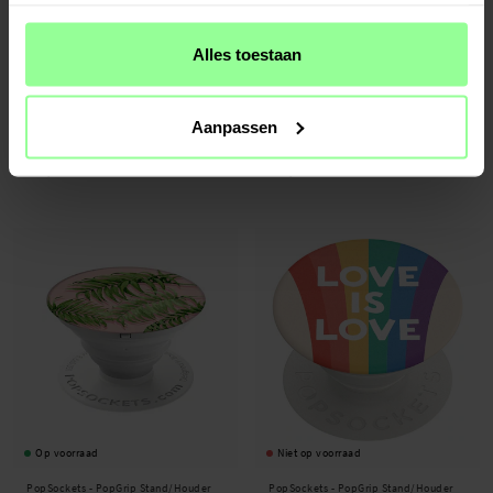
Alles toestaan
Beschikbaar 2026-08-14
Op voorraad
Aanpassen
PopSockets -
PopGrip Stand/Houder
PopSockets -
PopGrip Stand/Houder
met Verwisselbare Top - Baby Yoda
met Verwisselbare Top - Strawberry
Rain
€ 19,95
€ 14,95
Op voorraad
Niet op voorraad
PopSockets -
PopGrip Stand/Houder
PopSockets -
PopGrip Stand/Houder