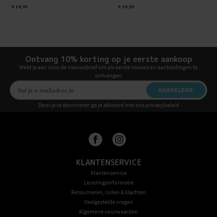
€ 14,95
€ 14,95
Ontvang 10% korting op je eerste aankoop
Meld je aan voor de nieuwsbrief om als eerste nieuws en aanbiedingen te
ontvangen
AANMELDEN
Door je te abonneren ga je akkoord met ons privacybeleid
KLANTENSERVICE
Klantenservice
Leveringsinformatie
Retourneren, ruilen & klachten
Veelgestelde vragen
Algemene voorwaarden