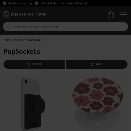
Gratis verzending
Veilig betalen met Klarna of Paypal
Home
Merken
PopSockets
PopSockets
FILTER
SORT