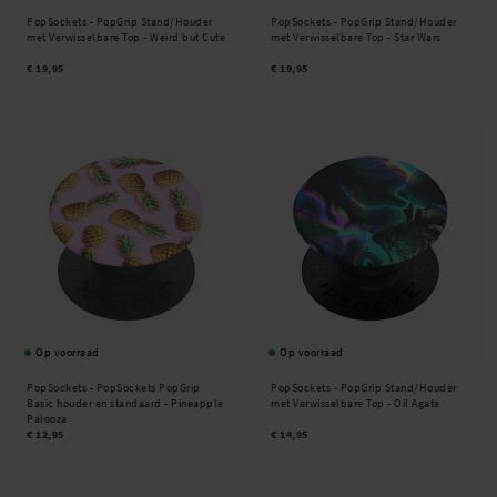
PopSockets -
PopGrip Stand/Houder
PopSockets -
PopGrip Stand/Houder
met Verwisselbare Top - Weird but Cute
met Verwisselbare Top - Star Wars
€ 19,95
€ 19,95
Op voorraad
Op voorraad
PopSockets -
PopSockets PopGrip
PopSockets -
PopGrip Stand/Houder
Basic houder en standaard - Pineapple
met Verwisselbare Top - Oil Agate
Palooza
€ 12,95
€ 14,95