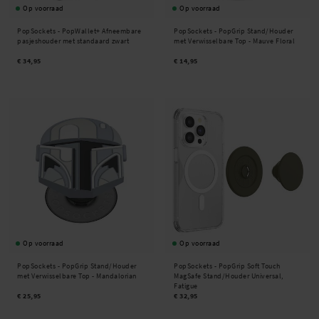
Op voorraad
Op voorraad
PopSockets -
PopWallet+ Afneembare
PopSockets -
PopGrip Stand/Houder
pasjeshouder met standaard zwart
met Verwisselbare Top - Mauve Floral
€ 34,95
€ 14,95
Op voorraad
Op voorraad
PopSockets -
PopGrip Stand/Houder
PopSockets -
PopGrip Soft Touch
met Verwisselbare Top - Mandalorian
MagSafe Stand/Houder Universal,
Fatigue
€ 25,95
€ 32,95