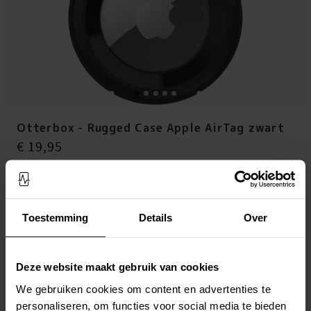
Otterbox - Rugged Case Apple AirTag zwart
Prijs
:
€ 19,95
€ 19,95
Onderweg naar ons - weer op voorraad 2026-08-21
Toestemming
Details
Over
LEG IN WINKELMANDJE
Altijd gratis verzending
Deze website maakt gebruik van cookies
Snelle levering met DHL, Budbee of Postnord
Verstuurd vanuit ons magazijn in Zweden
We gebruiken cookies om content en advertenties te
Veilig betalen met Klarna of Paypal
personaliseren, om functies voor social media te bieden