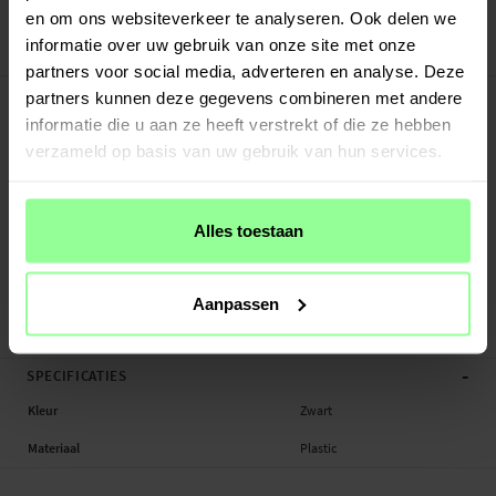
30 dagen retourrecht
en om ons websiteverkeer te analyseren. Ook delen we
informatie over uw gebruik van onze site met onze
Otterbox
Art number
:
46546
partners voor social media, adverteren en analyse. Deze
-
PRODUCTBESCHRIJVING
partners kunnen deze gegevens combineren met andere
Hoesje voor AirTag.
informatie die u aan ze heeft verstrekt of die ze hebben
verzameld op basis van uw gebruik van hun services.
Geschikt voor:
- Apple AirTag
Alles toestaan
Productsoort: Cover/sleutelhanger
Merk: Otterbox
Materiaal: Plastic
Aanpassen
Hoesje, Tracker
-
SPECIFICATIES
Kleur
Zwart
Materiaal
Plastic