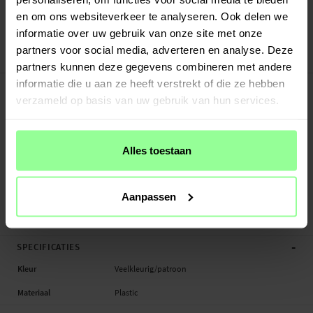
Verstuurd vanuit ons magazijn in Zweden
en om ons websiteverkeer te analyseren. Ook delen we
Veilig betalen met Klarna of Paypal
informatie over uw gebruik van onze site met onze
30 dagen retourrecht
partners voor social media, adverteren en analyse. Deze
iDeal Of Sweden
Art number
:
30430
partners kunnen deze gegevens combineren met andere
-
informatie die u aan ze heeft verstrekt of die ze hebben
PRODUCTBESCHRIJVING
verzameld op basis van uw gebruik van hun services.
Hardcase voor Samsung Galaxy S21 Plus.
Geschikt voor: Samsung Galaxy S21 Plus
Productsoort: Hardcase
Alles toestaan
Merk: iDeal Of Sweden
Materiaal: Plastic
Kleur: Veelkleurig/patroon
Aanpassen
Hardcase, Smartphone
-
SPECIFICATIES
Kleur
Veelkleurig/patroon
Materiaal
Plastic