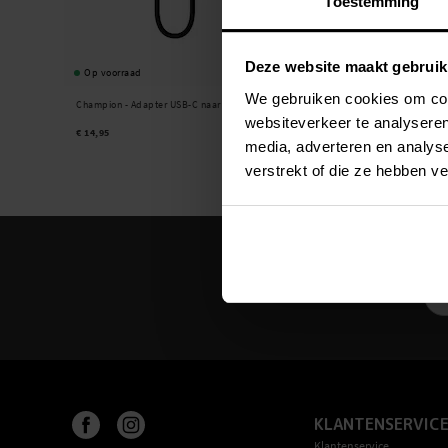
Toestemming
Deze website maakt gebruik
Op voorraad
We gebruiken cookies om cont
Champion -
Adapter USB-C naar 3.5mm Zwart
websiteverkeer te analyseren
€ 14,95
media, adverteren en analys
verstrekt of die ze hebben v
KLANTENSERVIC
Klantenservice