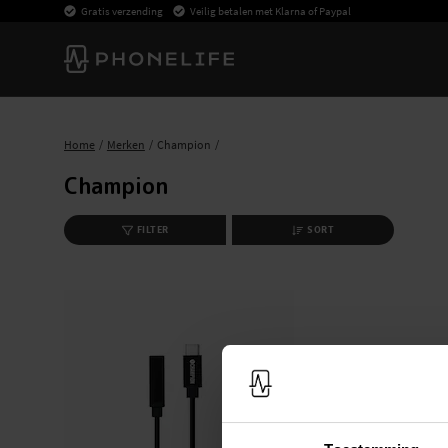
Gratis verzending
Veilig betalen met Klarna of Paypal
Home
Merken
Champion
Champion
FILTER
SORT