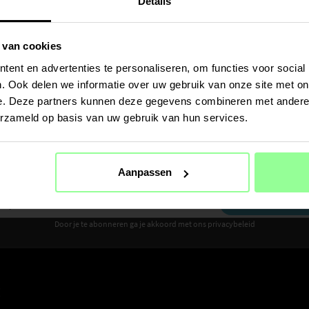
Details
 van cookies
ent en advertenties te personaliseren, om functies voor social
. Ook delen we informatie over uw gebruik van onze site met on
e. Deze partners kunnen deze gegevens combineren met andere i
erzameld op basis van uw gebruik van hun services.
Ontvang 10% korting op je eerste aankoop
Aanpassen
Meld je aan voor de nieuwsbrief om als eerste nieuws en aanbiedingen te ontvangen
AANMELDEN
Door je te abonneren ga je akkoord met ons privacybeleid
E