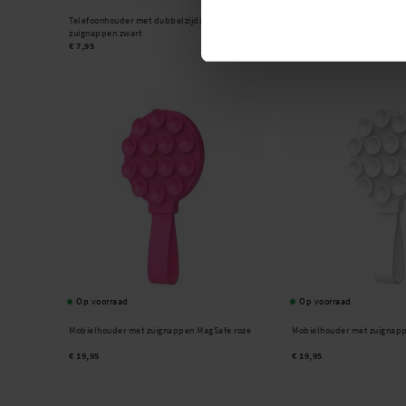
Telefoonhouder met dubbelzijdige
PopSockets -
PopGrip Stan
zuignappen zwart
Verwisselbare Top - Palm 
€ 7,95
€ 14,95
Op voorraad
Op voorraad
Mobielhouder met zuignappen MagSafe roze
Mobielhouder met zuignapp
€ 19,95
€ 19,95