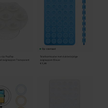
Op voorraad
k-Up PopTop
Telefoonhouder met dubbelzijdige
et zuignappen Transparant
zuignappen Blauw
€ 7,95