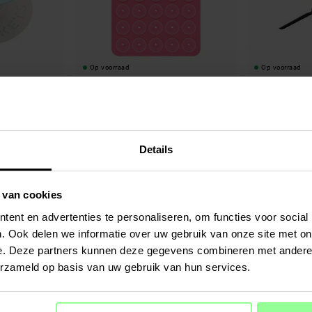
Op voorraad
Op voorraad
d/Houder met
Telefoonhouder met dubbelzijdige
LED Ringlicht met
erry Rain
zuignappen Roze
€ 7,95
€ 24,95
Details
 van cookies
ent en advertenties te personaliseren, om functies voor social
. Ook delen we informatie over uw gebruik van onze site met on
e. Deze partners kunnen deze gegevens combineren met andere i
erzameld op basis van uw gebruik van hun services.
Op voorraad
Op voorraad