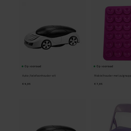
Op voorraad
Op voorraad
Auto-/telefoonhouder wit
Mobielhouder met zuignapp
€ 9,95
€ 7,95