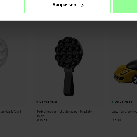
Aanpassen
d/Houder met
Ringke -
Outstanding Mini Standaard wit
Mini statief voor
Shadows
€ 9,95
€ 6,95
€ 7,95
Op voorraad
Op voorraad
en MagSafe wit
Mobielhouder met zuignappen MagSafe
Auto-/telefoonho
zwart
€ 19,95
€ 9,95