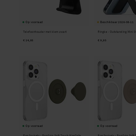
Op voorraad
Beschikbaar 2026-08-11
Telefoonhouder met klem zwart
Ringke -
Outstanding Mini S
€ 14,95
€ 9,95
Op voorraad
Op voorraad
PopSockets -
PopGrip Soft Touch MagSafe
PopSockets -
PopGrip Soft