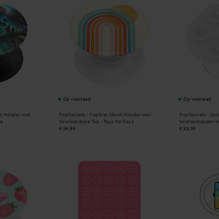
Op voorraad
Op voorraad
d/Houder met
PopSockets -
PopGrip Stand/Houder met
PopSockets -
Suc
te
Verwisselbare Top - Rays for Days
telefoonhouder m
€ 14,95
€ 22,95