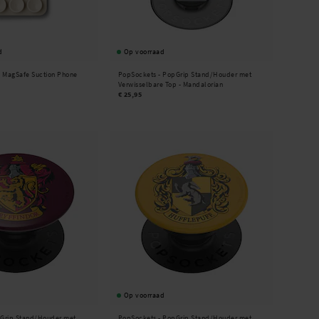
d
Op voorraad
-
MagSafe Suction Phone
PopSockets -
PopGrip Stand/Houder met
Verwisselbare Top - Mandalorian
€ 25,95
Op voorraad
Grip Stand/Houder met
PopSockets -
PopGrip Stand/Houder met