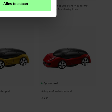
Alles toestaan
 smartphones zwart
PopSockets -
PopGrip Stand/Houder met
Verwisselbare Top - Loving Love
€ 14,95
Op voorraad
uder geel
Auto-/telefoonhouder rood
€ 9,95