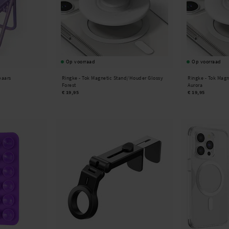
Op voorraad
Op voorraad
paars
Ringke -
Tok Magnetic Stand/Houder Glossy
Ringke -
Tok Magn
Forest
Aurora
€ 19,95
€ 19,95