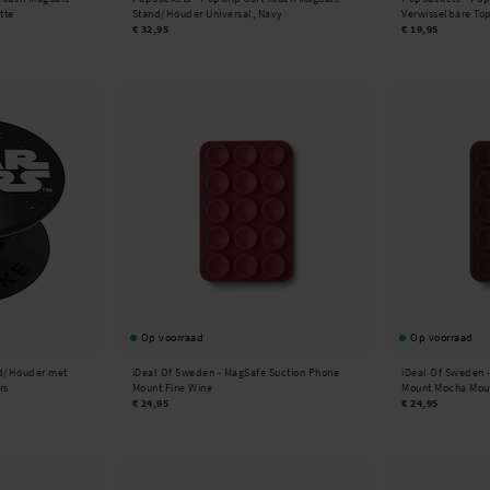
tte
Stand/Houder Universal, Navy
Verwisselbare Top
€ 32,95
€ 19,95
Op voorraad
Op voorraad
d/Houder met
iDeal Of Sweden -
MagSafe Suction Phone
iDeal Of Sweden 
rs
Mount Fine Wine
Mount Mocha Mou
€ 24,95
€ 24,95