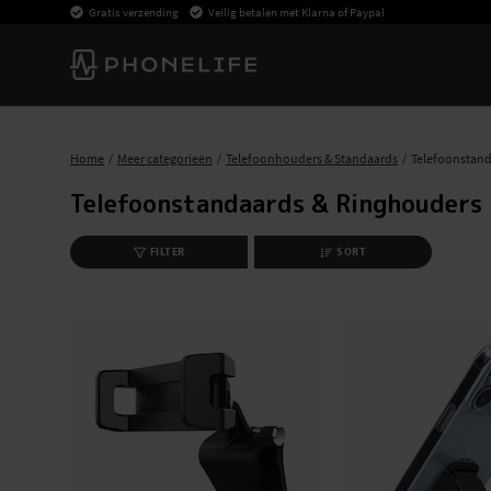
Gratis verzending
Veilig betalen met Klarna of Paypal
Home
Meer categorieën
Telefoonhouders & Standaards
Telefoonstand
Telefoonstandaards & Ringhouders
FILTER
SORT