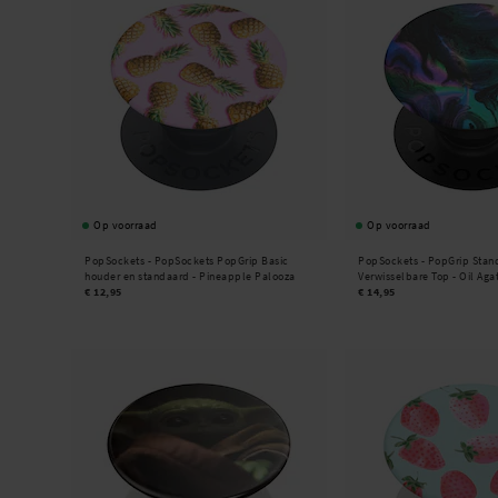
Op voorraad
Op voorraad
PopSockets -
PopSockets PopGrip Basic
PopSockets -
PopGrip Stan
houder en standaard - Pineapple Palooza
Verwisselbare Top - Oil Aga
€ 12,95
€ 14,95