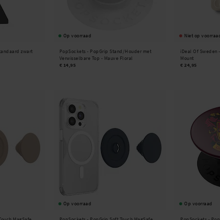
Op voorraad
Niet op voorraa
tandaard zwart
PopSockets -
PopGrip Stand/Houder met
iDeal Of Sweden 
Verwisselbare Top - Mauve Floral
Mount
€ 14,95
€ 24,95
Op voorraad
Op voorraad
 Touch MagSafe
PopSockets -
PopGrip Soft Touch MagSafe
PopSockets -
Pop