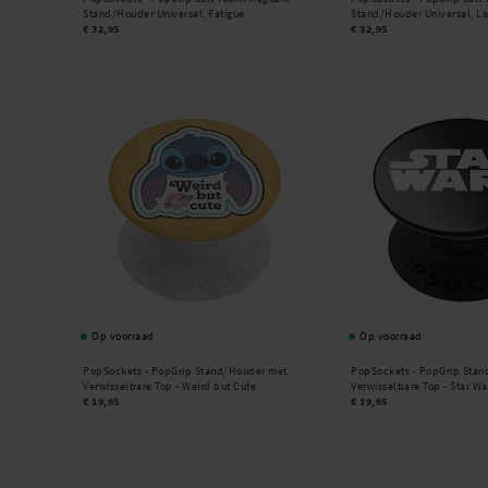
Stand/Houder Universal, Fatigue
Stand/Houder Universal, La
€ 32,95
€ 32,95
Op voorraad
Op voorraad
PopSockets -
PopGrip Stand/Houder met
PopSockets -
PopGrip Stan
Verwisselbare Top - Weird but Cute
Verwisselbare Top - Star Wa
€ 19,95
€ 19,95