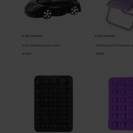
Op voorraad
Op voorraad
Auto-/telefoonhouder zwart
Telefoonhouder klapstoel, 
€ 9,95
€ 8,95