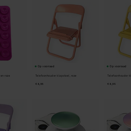
Op voorraad
Op voorraad
en roze
Telefoonhouder klapstoel, roze
Telefoonhouder kl
€ 8,95
€ 8,95