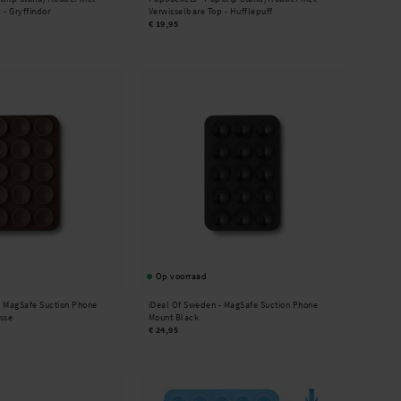
 - Gryffindor
Verwisselbare Top - Hufflepuff
€ 19,95
Op voorraad
-
MagSafe Suction Phone
iDeal Of Sweden -
MagSafe Suction Phone
sse
Mount Black
€ 24,95