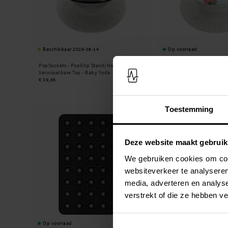
Beschikbaar 2026-08-14
Op voorraad
PopSockets -
PopGrip Stand/Houder met
PopSockets -
PopGrip Stan
Verwisselbare Top - Baby Yoda
Verwisselbare Top - Strawb
€ 19,95
€ 14,95
Toestemming
Deze website maakt gebruik
We gebruiken cookies om cont
websiteverkeer te analyseren
media, adverteren en analys
verstrekt of die ze hebben v
Op voorraad
Op voorraad