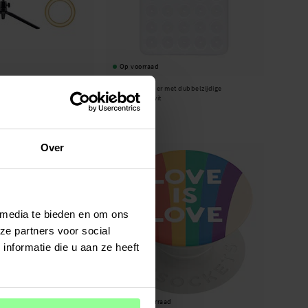
Op voorraad
 Statief zwart
Telefoonhouder met dubbelzijdige
zuignappen wit
€ 7,95
Over
 media te bieden en om ons
ze partners voor social
nformatie die u aan ze heeft
Niet op voorraad