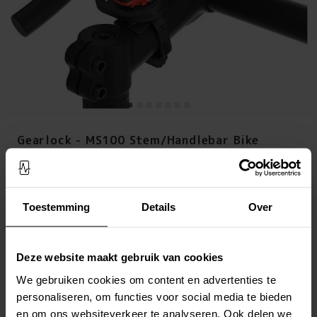
Gearlock - MS100 Stem/Handlebar Bike
Mount Zwart
Prijs
:
€ 29,95
€ 29,95
Toestemming
Details
Over
Het product is verlopen
LEG IN WINKELMANDJE
Deze website maakt gebruik van cookies
We gebruiken cookies om content en advertenties te
Altijd gratis verzending
personaliseren, om functies voor social media te bieden
Snelle levering met DHL, Budbee of Postnord
en om ons websiteverkeer te analyseren. Ook delen we