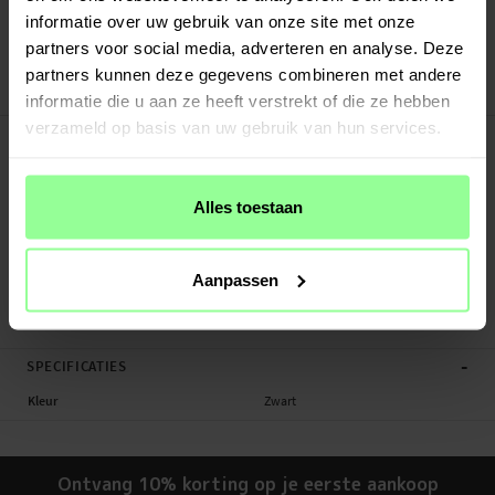
Verstuurd vanuit ons magazijn in Zweden
informatie over uw gebruik van onze site met onze
Veilig betalen met Klarna of Paypal
partners voor social media, adverteren en analyse. Deze
30 dagen retourrecht
partners kunnen deze gegevens combineren met andere
Gearlock
Art number
:
25731
informatie die u aan ze heeft verstrekt of die ze hebben
verzameld op basis van uw gebruik van hun services.
-
PRODUCTBESCHRIJVING
MS100 Stem/Handlebar Bike Mount Zwart.
Geschikt voor: Universal
Alles toestaan
Productsoort: Mobielhouder Fiets
Merk: Gearlock
Kleur: Zwart
Aanpassen
Mobielhouder Fiets, Universeel
-
SPECIFICATIES
Kleur
Zwart
Ontvang 10% korting op je eerste aankoop