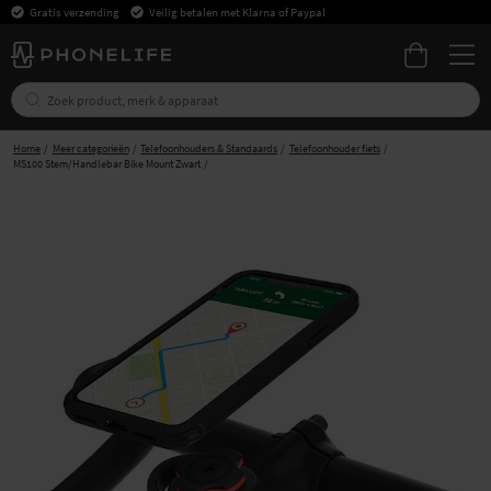
Gratis verzending
Veilig betalen met Klarna of Paypal
Home
Meer categorieën
Telefoonhouders & Standaards
Telefoonhouder fiets
MS100 Stem/Handlebar Bike Mount Zwart