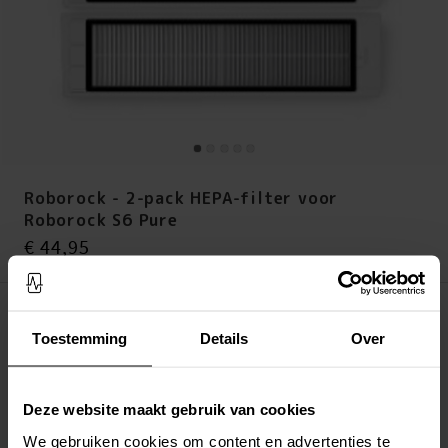
Roborock - 2-pack HEPA-filter voor
Roborock S6 Pure
Prijs
:
€ 44,95
€ 44,95
Het product is verlopen
Toestemming
Details
Over
LEG IN WINKELMANDJE
Altijd gratis verzending
Deze website maakt gebruik van cookies
Snelle levering met DHL, Budbee of Postnord
We gebruiken cookies om content en advertenties te