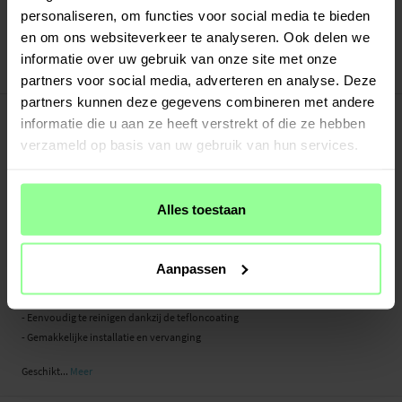
Verstuurd vanuit ons magazijn in Zweden
personaliseren, om functies voor social media te bieden
Veilig betalen met Klarna of Paypal
en om ons websiteverkeer te analyseren. Ook delen we
30 dagen retourrecht
informatie over uw gebruik van onze site met onze
Roborock
Art number
:
63812
partners voor social media, adverteren en analyse. Deze
partners kunnen deze gegevens combineren met andere
-
PRODUCTBESCHRIJVING
informatie die u aan ze heeft verstrekt of die ze hebben
Origineel filter voor Roborock S6 Pure van Roborock. Dit HEPA-filter verwijdert
verzameld op basis van uw gebruik van hun services.
effectief stof en allergenen, wat bijdraagt aan een gezondere binnenlucht. De
waterdichte tefloncoating maakt het eenvoudig om schoon te spoelen en te
onderhouden.
Alles toestaan
Voor optimale prestaties wordt aanbevolen om het filter elke 3–6 maanden te
vervangen, afhankelijk van het gebruik.
Aanpassen
- Origineel filter voor optimale prestaties
- Effectieve filtratie van stof en allergenen
- Eenvoudig te reinigen dankzij de tefloncoating
- Gemakkelijke installatie en vervanging
Geschikt...
Meer