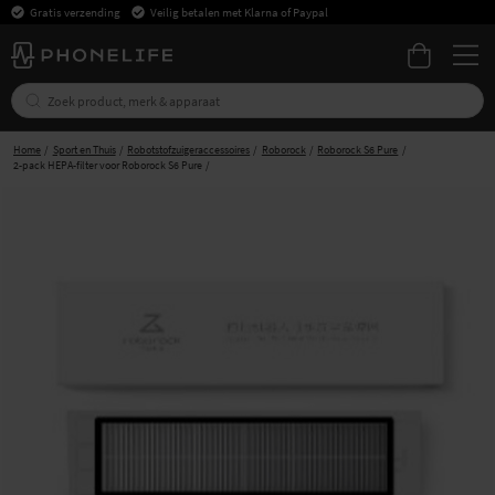
Gratis verzending
Veilig betalen met Klarna of Paypal
Home
Sport en Thuis
Robotstofzuigeraccessoires
Roborock
Roborock S6 Pure
2-pack HEPA-filter voor Roborock S6 Pure